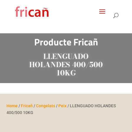
Products
search
Producte Fricañ
LLENGUADO
HOLANDES 400/500
10KG
Home
/
Fricañ
/
Congelats
/
Peix
/ LLENGUADO HOLANDES
400/500 10KG