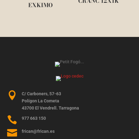
CRANC 12X1K
EXKIMO

C/ Carboners, 57-63
Polígon La Cometa
43700 El Vendrell. Tarragona

977 663 150

frican@frican.es