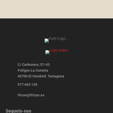
C/ Carboners, 57-63
Polígon La Cometa
43700 El Vendrell. Tarragona
977 663 150
frican@frican.es
Segueix-nos