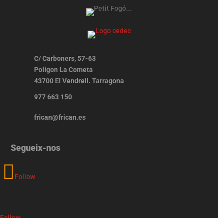
C/ Carboners, 57-63
Polígon La Cometa
43700 El Vendrell. Tarragona
977 663 150
frican@frican.es
Segueix-nos
Follow
Follow