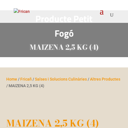
Producte Petit
Fogó
MAIZENA 2,5 KG (4)
Home
/
Fricañ
/
Salses i Solucions Culinàries
/
Altres Productes
/ MAIZENA 2,5 KG (4)
MAIZENA 2,5 KG (4)