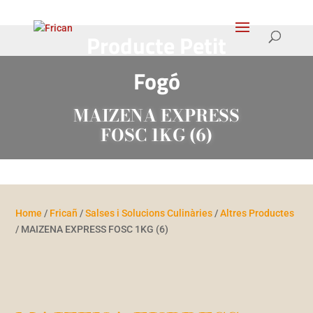
Producte Petit
Fogó
MAIZENA EXPRESS
FOSC 1KG (6)
Home
/
Fricañ
/
Salses i Solucions Culinàries
/
Altres Productes
/ MAIZENA EXPRESS FOSC 1KG (6)