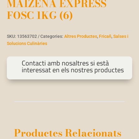
MAIZENA EXPRESS
FOSC 1KG (6)
SKU:
13563702
Categories:
Altres Productes
,
Fricañ
,
Salses i
Solucions Culinàries
Contacti amb nosaltres si està
interessat en els nostres productes
Productes Relacionats