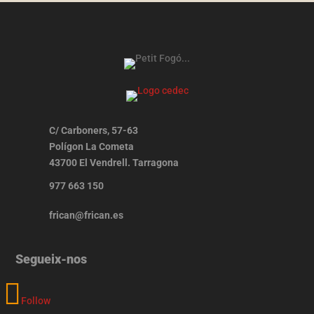
C/ Carboners, 57-63
Polígon La Cometa
43700 El Vendrell. Tarragona
977 663 150
frican@frican.es
Segueix-nos
Follow