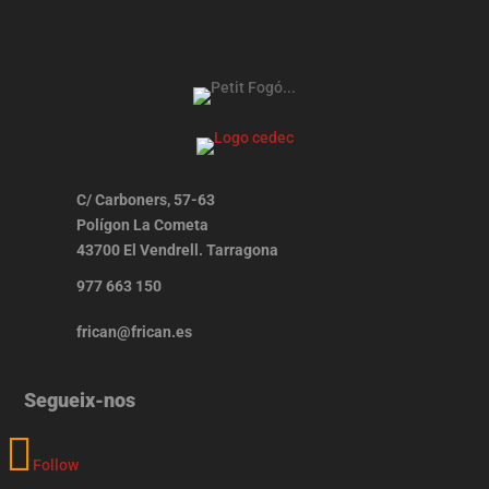
C/ Carboners, 57-63
Polígon La Cometa
43700 El Vendrell. Tarragona
977 663 150
frican@frican.es
Segueix-nos
Follow