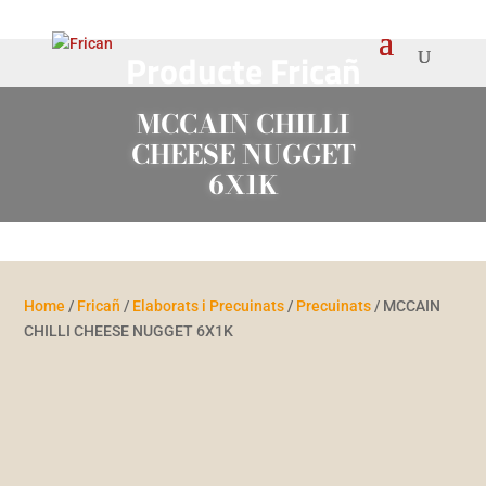
Producte Fricañ
MCCAIN CHILLI
CHEESE NUGGET
6X1K
Home
/
Fricañ
/
Elaborats i Precuinats
/
Precuinats
/ MCCAIN
CHILLI CHEESE NUGGET 6X1K