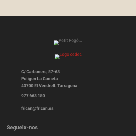
C/ Carboners, 57-63
Polígon La Cometa
43700 El Vendrell. Tarragona
977 663 150
frican@frican.es
Segueix-nos