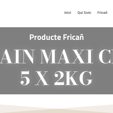
Inici
Qui Som
Fricañ
Producte Fricañ
AIN MAXI C
5 X 2KG