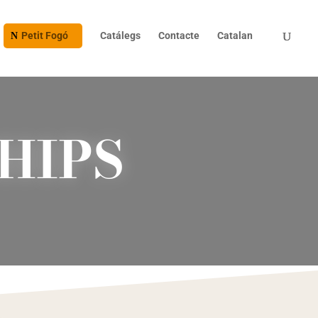
Petit Fogó
Catálegs
Contacte
Catalan
HIPS