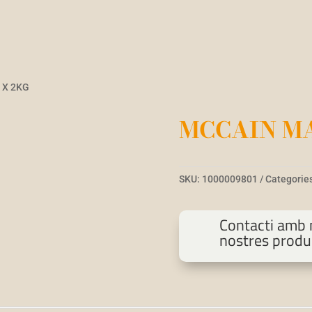
 X 2KG
MCCAIN MA
SKU:
1000009801
Categorie
Contacti amb n
nostres produ