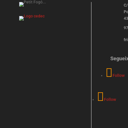
C/
Po
43
97
fr
Seguei
Follow
Follow