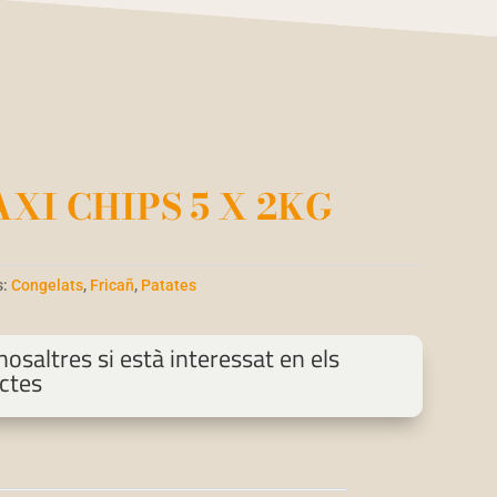
XI CHIPS 5 X 2KG
s:
Congelats
,
Fricañ
,
Patates
osaltres si està interessat en els
ctes