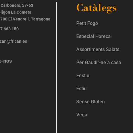
Catàlegs
 Carboners, 57-63
lígon La Cometa
700 El Vendrell. Tarragona
Petit Fogó
7 663 150
Especial Horeca
ican@frican.es
Assortiments Salats
x-nos
Per Gaudir-ne a casa
Festiu
Estiu
Sense Gluten
Vegá