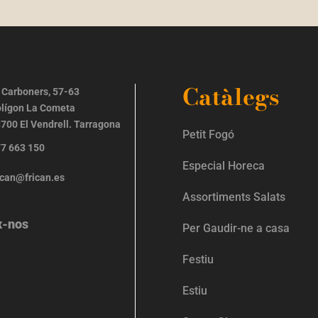
Catàlegs
 Carboners, 57-63
lígon La Cometa
700 El Vendrell. Tarragona
Petit Fogó
7 663 150
Especial Horeca
ican@frican.es
Assortiments Salats
x-nos
Per Gaudir-ne a casa
Festiu
Estiu