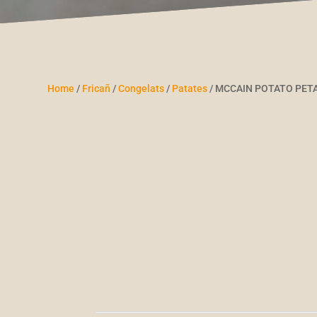
Home
/
Fricañ
/
Congelats
/
Patates
/ MCCAIN POTATO PETA