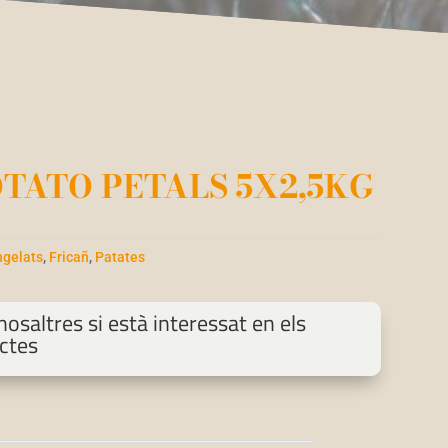
TATO PETALS 5X2,5KG
gelats
,
Fricañ
,
Patates
osaltres si està interessat en els
ctes