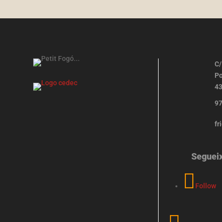
C/
Po
43
97
fr
Seguei
Follow