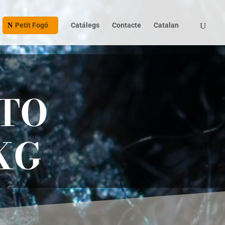
Petit Fogó
Catálegs
Contacte
Catalan
TO
KG