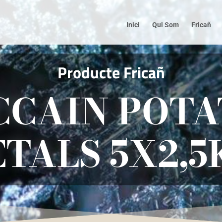
Inici
Qui Som
Fricañ
Producte Fricañ
CCAIN POTA
ETALS 5X2,5