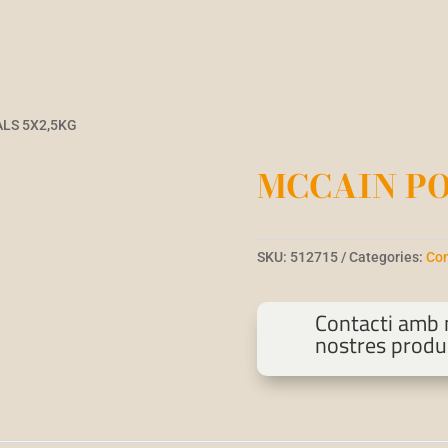
LS 5X2,5KG
MCCAIN PO
SKU:
512715
Categories:
Con
Contacti amb n
nostres produ