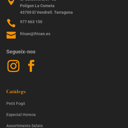

Polígon La Cometa
43700 El Vendrell. Tarragona

977 663 150

frican@frican.es
Segueix-nos
Catàlegs
Petit Fogó
Especial Horeca
Assortiments Salats