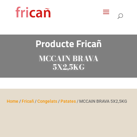
Products
search
Producte Fricañ
MCCAIN BRAVA
5X2,5KG
Home
/
Fricañ
/
Congelats
/
Patates
/ MCCAIN BRAVA 5X2,5KG