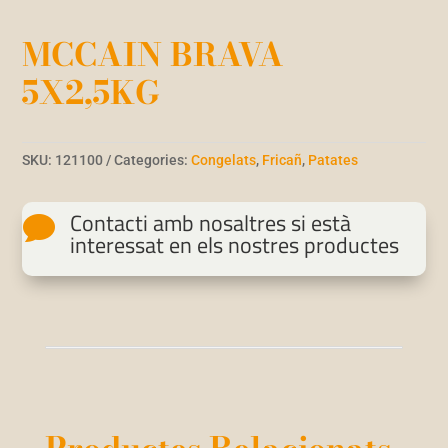
MCCAIN BRAVA
5X2,5KG
SKU:
121100
Categories:
Congelats
,
Fricañ
,
Patates
Contacti amb nosaltres si està

interessat en els nostres productes