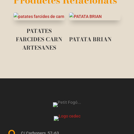
Productes Relacionats
PATATES
FARCIDES CARN
PATATA BRIAN
ARTESANES
C/ Carboners, 57-63