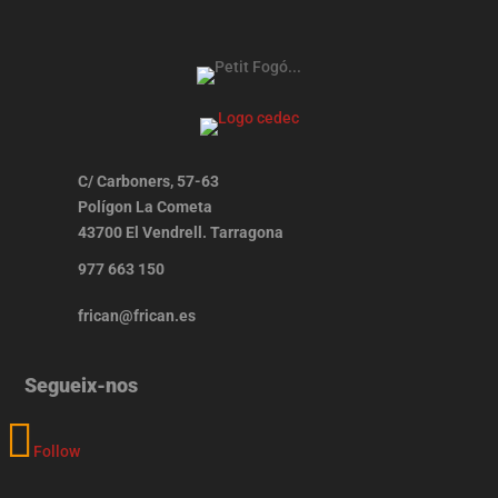
C/ Carboners, 57-63
Polígon La Cometa
43700 El Vendrell. Tarragona
977 663 150
frican@frican.es
Segueix-nos
Follow