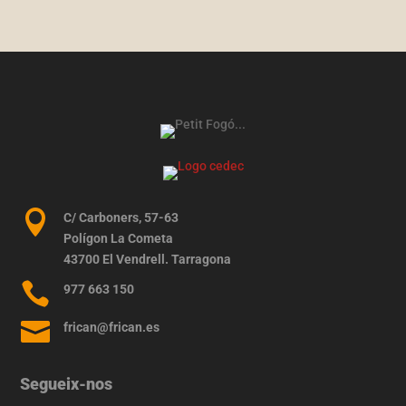

C/ Carboners, 57-63
Polígon La Cometa
43700 El Vendrell. Tarragona

977 663 150

frican@frican.es
Segueix-nos