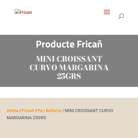
Products
search
Producte Fricañ
MINI CROISSANT
CURVO MARGARINA
25GRS
Home
/
Fricañ
/
Pa i Bolleria
/ MINI CROISSANT CURVO
MARGARINA 25GRS