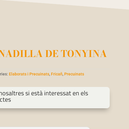
NADILLA DE TONYINA
ries:
Elaborats i Precuinats
,
Fricañ
,
Precuinats
osaltres si està interessat en els
ctes