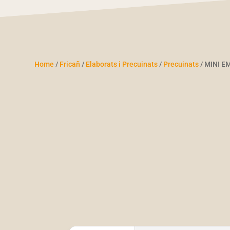
Home
/
Fricañ
/
Elaborats i Precuinats
/
Precuinats
/ MINI 