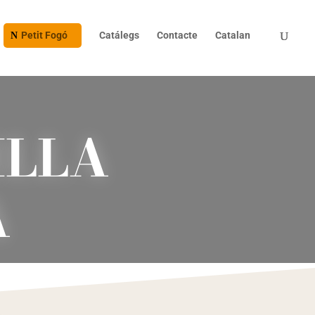
Petit Fogó
Catálegs
Contacte
Catalan
ILLA
A