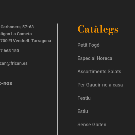
Catàlegs
 Carboners, 57-63
lígon La Cometa
700 El Vendrell. Tarragona
Petit Fogó
7 663 150
Especial Horeca
ican@frican.es
Assortiments Salats
x-nos
Per Gaudir-ne a casa
Festiu
Estiu
Sense Gluten