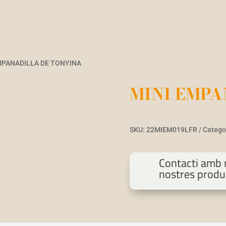
EMPANADILLA DE TONYINA
MINI EMPA
SKU:
22MIEM019LFR
Catego
Contacti amb n
nostres produ