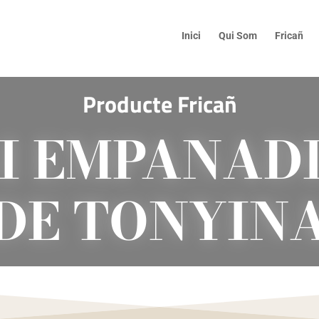
Inici
Qui Som
Fricañ
Producte Fricañ
I EMPANAD
DE TONYIN