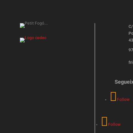
C/
Po
43
97
fr
Seguei
Follow
Follow