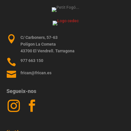

C/ Carboners, 57-63
Polígon La Cometa
43700 El Vendrell. Tarragona

977 663 150

frican@frican.es
Segueix-nos