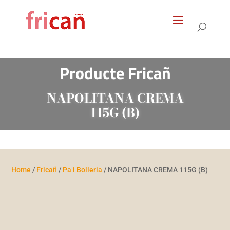
Products
search
Producte Fricañ
NAPOLITANA CREMA
115G (B)
Home
/
Fricañ
/
Pa i Bolleria
/ NAPOLITANA CREMA 115G (B)