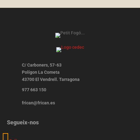
C/ Carboners, 57-63
Polígon La Cometa
43700 El Vendrell. Tarragona
977 663 150
frican@frican.es
Segueix-nos