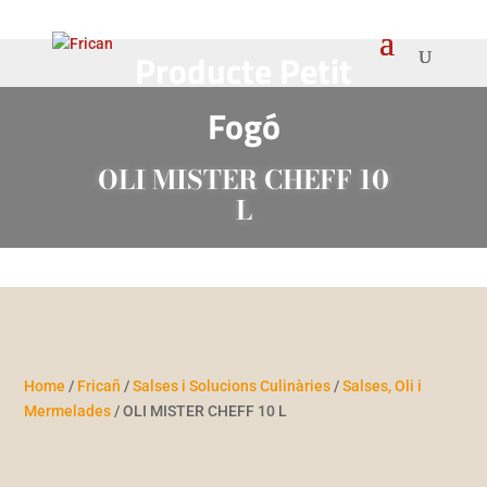
Producte Petit
Fogó
OLI MISTER CHEFF 10
L
Home
/
Fricañ
/
Salses i Solucions Culinàries
/
Salses, Oli i
Mermelades
/ OLI MISTER CHEFF 10 L