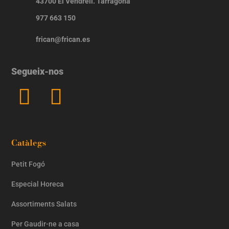
43700 El Vendrell. Tarragona
977 663 150
frican@frican.es
Segueix-nos
Catàlegs
Petit Fogó
Especial Horeca
Assortiments Salats
Per Gaudir-ne a casa