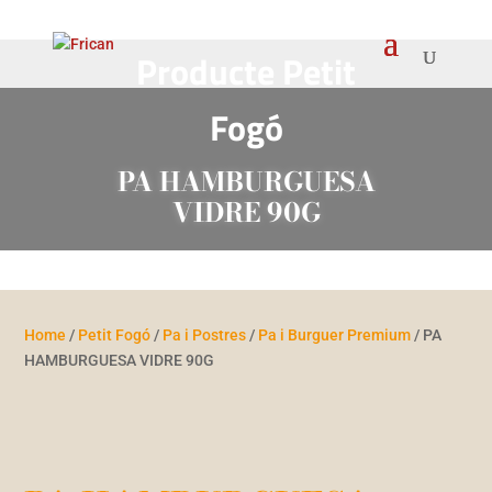
Producte Petit
Fogó
PA HAMBURGUESA
VIDRE 90G
Home
/
Petit Fogó
/
Pa i Postres
/
Pa i Burguer Premium
/ PA
HAMBURGUESA VIDRE 90G