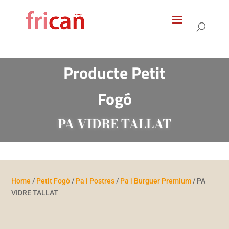
Products
search
Producte Petit
Fogó
PA VIDRE TALLAT
Home
/
Petit Fogó
/
Pa i Postres
/
Pa i Burguer Premium
/ PA
VIDRE TALLAT