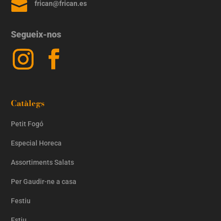

frican@frican.es
Segueix-nos
Catàlegs
Petit Fogó
Especial Horeca
Assortiments Salats
Per Gaudir-ne a casa
Festiu
Estiu