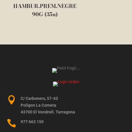
HAMBUR.PREM.NEGRE
90G (35u)

C/ Carboners, 57-63
Polígon La Cometa
43700 El Vendrell. Tarragona

977 663 150