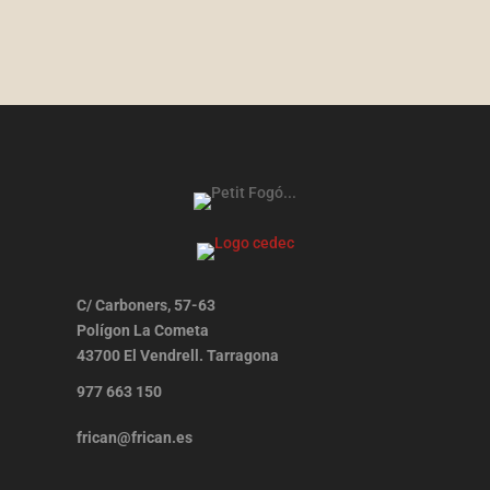
C/ Carboners, 57-63
Polígon La Cometa
43700 El Vendrell. Tarragona
977 663 150
frican@frican.es