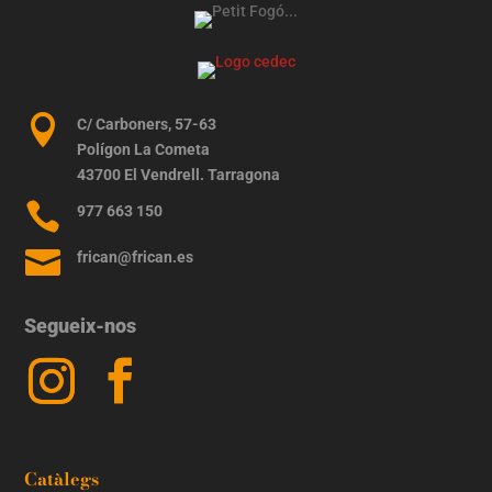

C/ Carboners, 57-63
Polígon La Cometa
43700 El Vendrell. Tarragona

977 663 150

frican@frican.es
Segueix-nos
Catàlegs