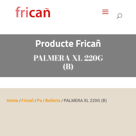
Products
search
Producte Fricañ
PALMERA XL 220G
(B)
Home
/
Fricañ
/
Pa i Bolleria
/ PALMERA XL 220G (B)