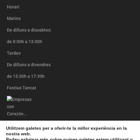
Horari
Matins
De dilluns a dissabtes:
de 8:00h a 13:00h
Tardes
De dilluns a divendres
de 15:30h a 17:30h
Festius Tancat
Utilitzem galetes per a oferir-te la millor experiència en la
nostra web.
Inici
Avís Legal
Política de Privadesa
Podeu esbrinar més sobre quines galetes estem utilitzant o