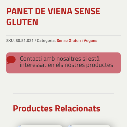
PANET DE VIENA SENSE
GLUTEN
SKU:
80.81.031
Categoria:
Sense Gluten i Vegans
Contacti amb nosaltres si està

interessat en els nostres productes
Productes Relacionats