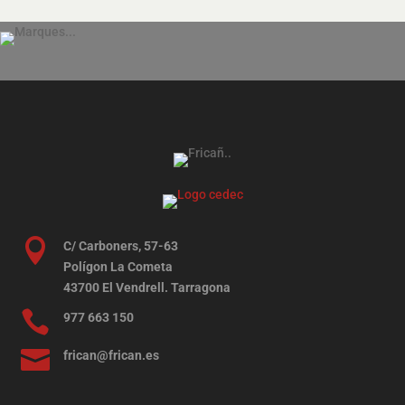

C/ Carboners, 57-63
Polígon La Cometa
43700 El Vendrell. Tarragona

977 663 150

frican@frican.es