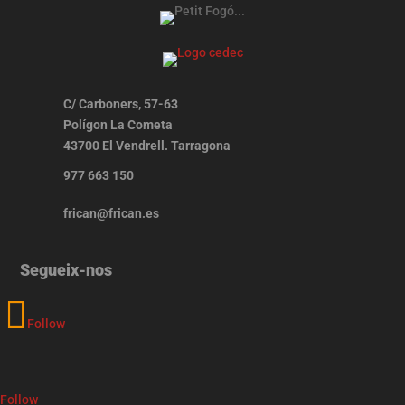
C/ Carboners, 57-63
Polígon La Cometa
43700 El Vendrell. Tarragona
977 663 150
frican@frican.es
Segueix-nos
Follow
Follow