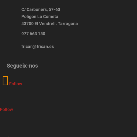
C/ Carboners, 57-63
Polígon La Cometa
43700 El Vendrell. Tarragona
977 663 150
frican@frican.es
Segueix-nos
Follow
Follow