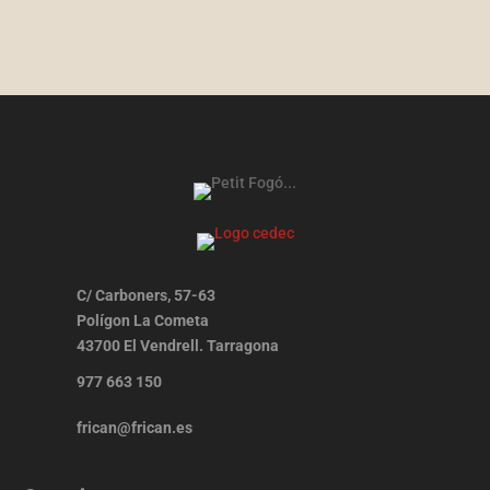
C/ Carboners, 57-63
Polígon La Cometa
43700 El Vendrell. Tarragona
977 663 150
frican@frican.es