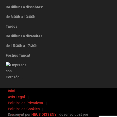
De dilluns a dissabtes:
de 8:00h a 13:00h
Tardes
De dilluns a divendres
de 15:30h a 17:30h
Festius Tancat
Inici
Avís Legal
Política de Privadesa
Política de Cookies
Dissenyat per
NEUS DISSENY
i desenvolupat per
Contacte