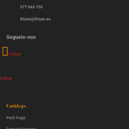
977 663 150
frican@frican.es
Segueix-nos
Follow
Follow
Catàlegs
Petit Fogó
Especial Horeca