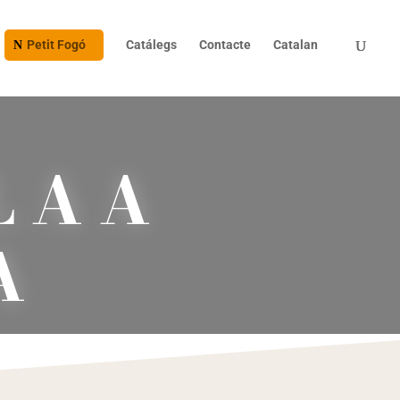
Petit Fogó
Catálegs
Contacte
Catalan
 A A
A