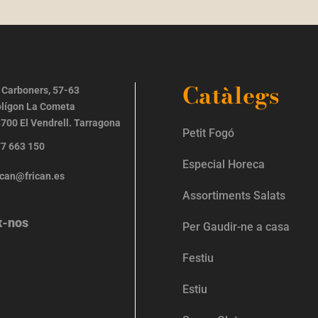
Catàlegs
 Carboners, 57-63
lígon La Cometa
700 El Vendrell. Tarragona
Petit Fogó
7 663 150
Especial Horeca
ican@frican.es
Assortiments Salats
x-nos
Per Gaudir-ne a casa
Festiu
Estiu