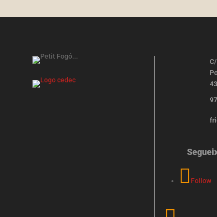
C/
Po
43
97
fr
Seguei
Follow