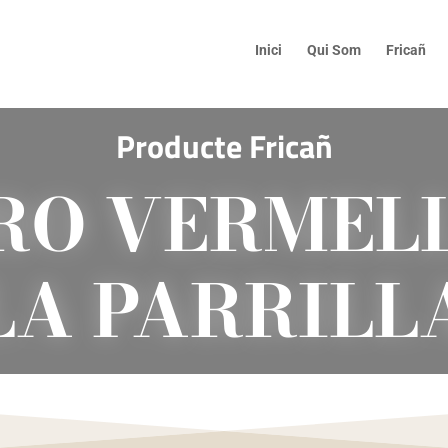
Inici
Qui Som
Fricañ
Producte Fricañ
RO VERMELL
LA PARRILL