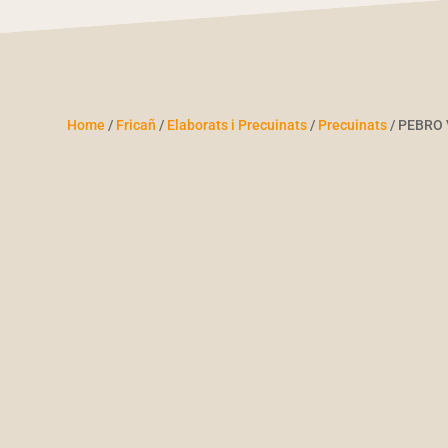
Home
/
Fricañ
/
Elaborats i Precuinats
/
Precuinats
/ PEBRO 