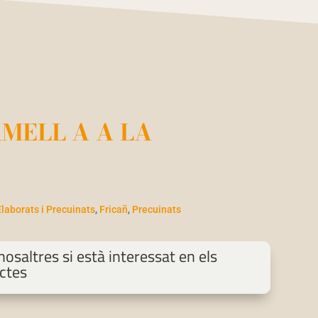
MELL A A LA
Elaborats i Precuinats
,
Fricañ
,
Precuinats
osaltres si està interessat en els
ctes