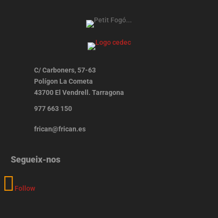
C/ Carboners, 57-63
Polígon La Cometa
43700 El Vendrell. Tarragona
977 663 150
frican@frican.es
Segueix-nos
Follow