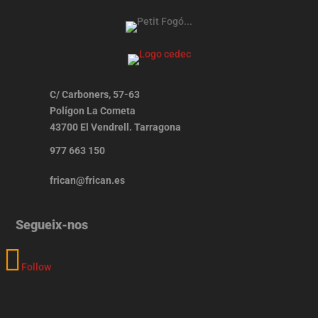
C/ Carboners, 57-63
Polígon La Cometa
43700 El Vendrell. Tarragona
977 663 150
frican@frican.es
Segueix-nos
Follow