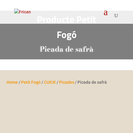
Producte Petit
Fogó
Picada de safrà
Home
/
Petit Fogó
/
CUICK
/
Picades
/ Picada de safrà