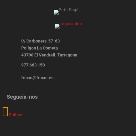
C/ Carboners, 57-63
Polígon La Cometa
43700 El Vendrell. Tarragona
977 663 150
frican@frican.es
Segueix-nos
Follow