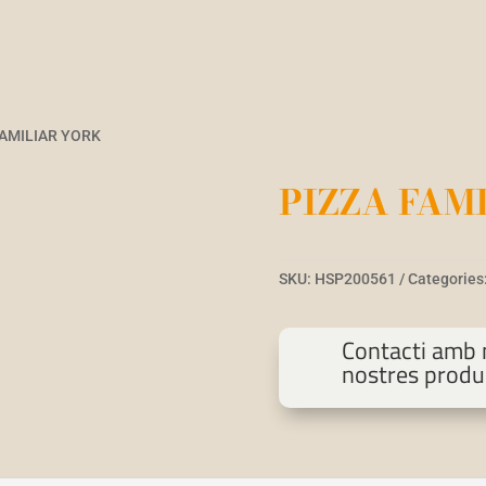
FAMILIAR YORK
PIZZA FAM
SKU:
HSP200561
Categories
Contacti amb n
nostres produ