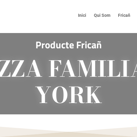
Inici
Qui Som
Fricañ
Producte Fricañ
IZZA FAMILI
YORK