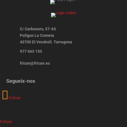
C/ Carboners, 57-63
Polígon La Cometa
43700 El Vendrell. Tarragona
977 663 150
frican@frican.es
Segueix-nos
Follow
Follow