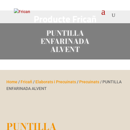
Producte Fricañ
PUNTILLA
ENFARINADA
ALVENT
Home
/
Fricañ
/
Elaborats i Precuinats
/
Precuinats
/ PUNTILLA
ENFARINADA ALVENT
PUNTILLA