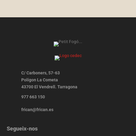
C/ Carboners, 57-63
Polígon La Cometa
43700 El Vendrell. Tarragona
977 663 150
frican@frican.es
Segueix-nos