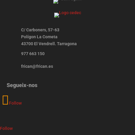
C/ Carboners, 57-63
Polígon La Cometa
43700 El Vendrell. Tarragona
977 663 150
frican@frican.es
Segueix-nos
Follow
Follow