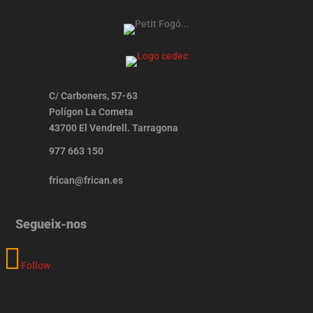
C/ Carboners, 57-63
Polígon La Cometa
43700 El Vendrell. Tarragona
977 663 150
frican@frican.es
Segueix-nos
Follow