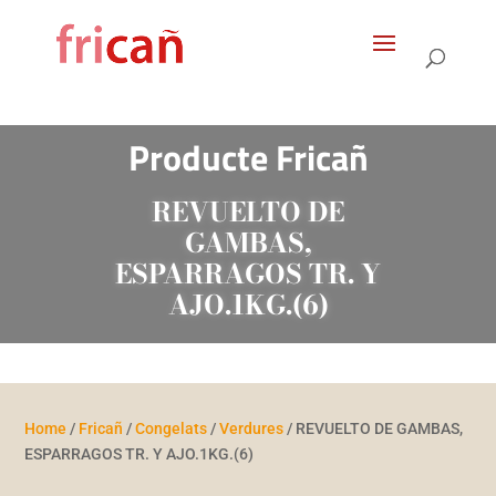
Products
search
Producte Fricañ
REVUELTO DE
GAMBAS,
ESPARRAGOS TR. Y
AJO.1KG.(6)
Home
/
Fricañ
/
Congelats
/
Verdures
/ REVUELTO DE GAMBAS,
ESPARRAGOS TR. Y AJO.1KG.(6)