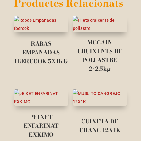
Productes Relacionats
MCCAIN
RABAS
CRUIXENTS DE
EMPANADAS
POLLASTRE
IBERCOOK 5X1KG
2×2,5kg
PEIXET
CUIXETA DE
ENFARINAT
CRANC 12X1K
EXKIMO