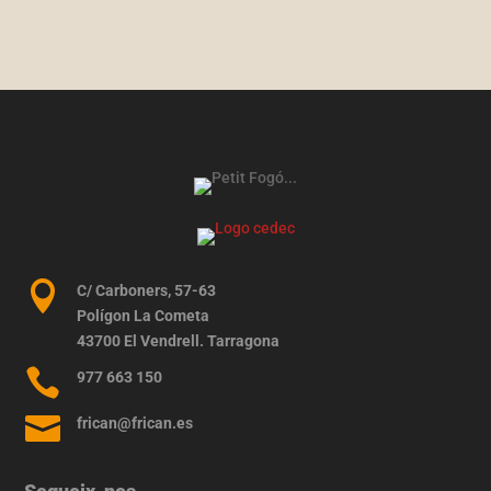

C/ Carboners, 57-63
Polígon La Cometa
43700 El Vendrell. Tarragona

977 663 150

frican@frican.es