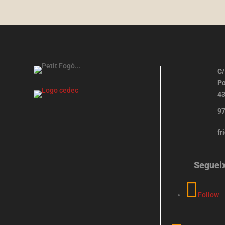
C/
Po
43
97
fr
Seguei
Follow