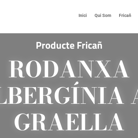
Inici
Qui Som
Fricañ
Producte Fricañ
RODANXA
LBERGÍNIA 
GRAELLA