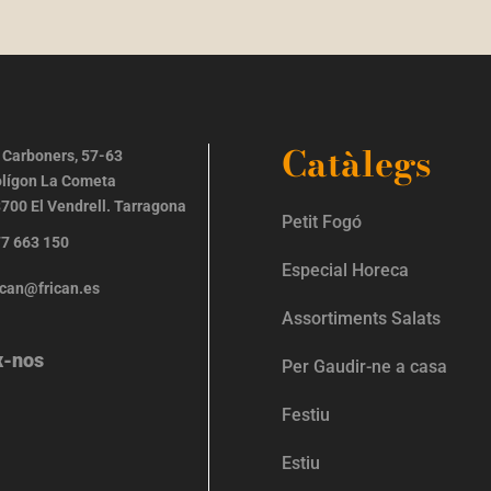
Catàlegs
 Carboners, 57-63
lígon La Cometa
700 El Vendrell. Tarragona
Petit Fogó
7 663 150
Especial Horeca
ican@frican.es
Assortiments Salats
x-nos
Per Gaudir-ne a casa
Festiu
Estiu