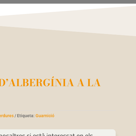
’ALBERGÍNIA A LA
erdures
Etiqueta:
Guarnició
osaltres si està interessat en els