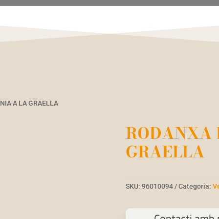
NIA A LA GRAELLA
RODANXA D
GRAELLA
SKU:
96010094
Categoria:
V
Contacti amb n