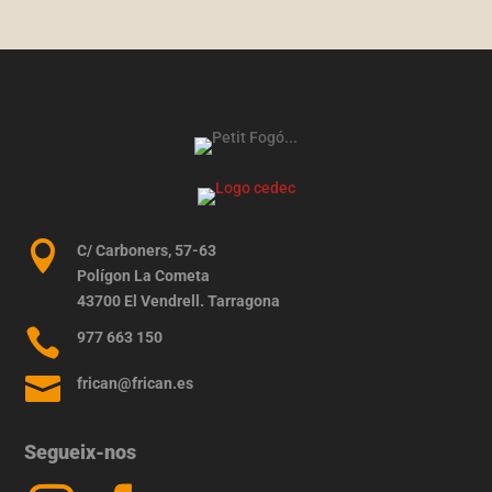

C/ Carboners, 57-63
Polígon La Cometa
43700 El Vendrell. Tarragona

977 663 150

frican@frican.es
Segueix-nos