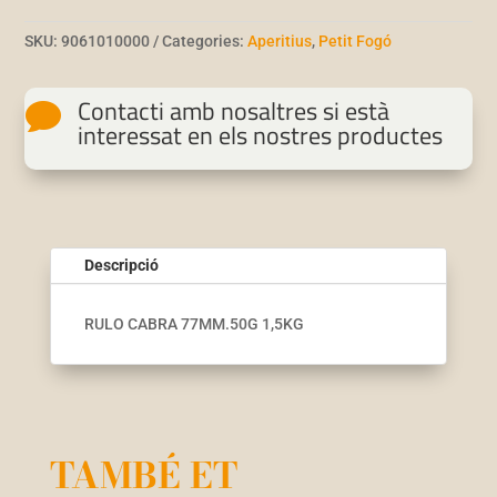
SKU:
9061010000
Categories:
Aperitius
,
Petit Fogó
Contacti amb nosaltres si està

interessat en els nostres productes
Descripció
RULO CABRA 77MM.50G 1,5KG
TAMBÉ ET