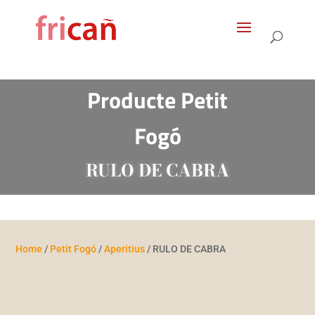
Products
search
Producte
Petit
Fogó
RULO DE CABRA
Home
/
Petit Fogó
/
Aperitius
/ RULO DE CABRA