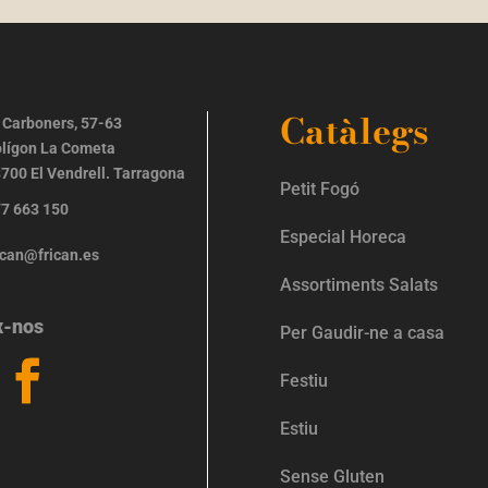
Catàlegs
 Carboners, 57-63
lígon La Cometa
700 El Vendrell. Tarragona
Petit Fogó
7 663 150
Especial Horeca
ican@frican.es
Assortiments Salats
x-nos
Per Gaudir-ne a casa
Festiu
Estiu
Sense Gluten