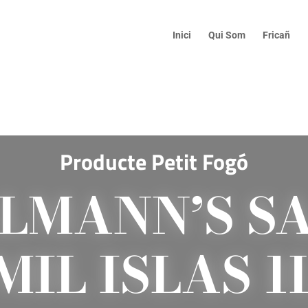
Inici
Qui Som
Fricañ
Producte Petit Fogó
LMANN’S S
MIL ISLAS 1