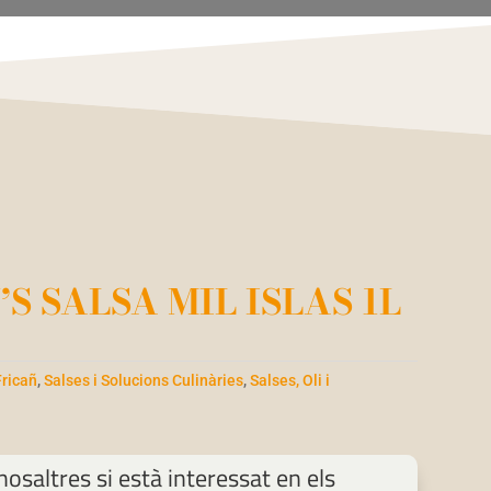
S SALSA MIL ISLAS 1L
Fricañ
,
Salses i Solucions Culinàries
,
Salses, Oli i
osaltres si està interessat en els