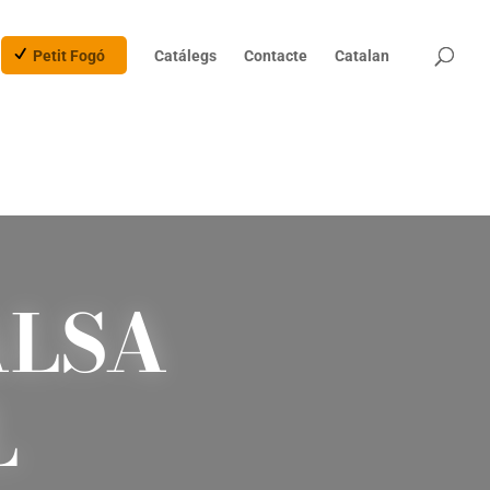
Products
search
Petit Fogó
Catálegs
Contacte
Catalan
ALSA
L