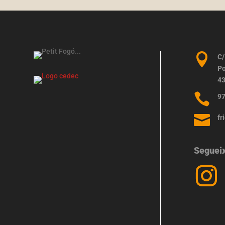

C/
Po
43

97

fr
Seguei