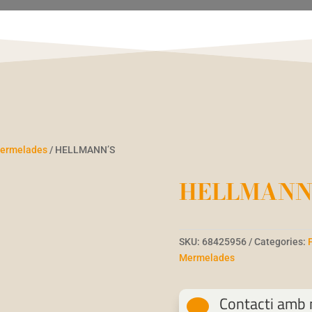
 Mermelades
/ HELLMANN’S
HELLMANN’
SKU:
68425956
Categories:
Mermelades
Contacti amb n
