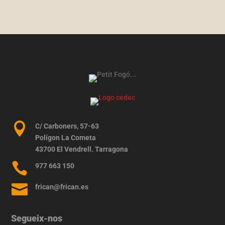

C/ Carboners, 57-63
Polígon La Cometa
43700 El Vendrell. Tarragona

977 663 150

frican@frican.es
Segueix-nos