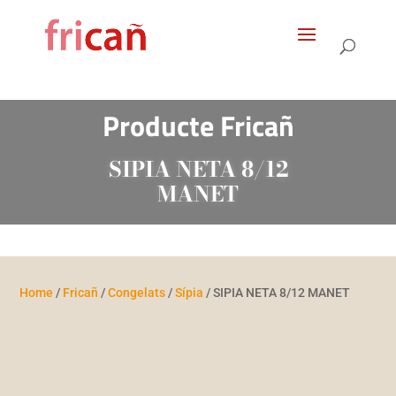
Products
search
Producte Fricañ
SIPIA NETA 8/12
MANET
Home
/
Fricañ
/
Congelats
/
Sípia
/ SIPIA NETA 8/12 MANET