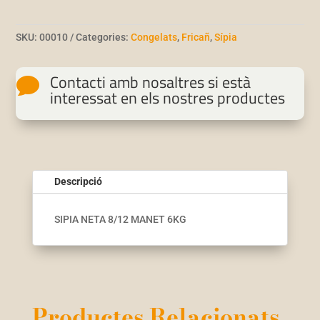
SKU:
00010
Categories:
Congelats
,
Fricañ
,
Sípia
Contacti amb nosaltres si està

interessat en els nostres productes
Descripció
SIPIA NETA 8/12 MANET 6KG
Productes Relacionats