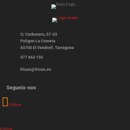
C/ Carboners, 57-63
Polígon La Cometa
43700 El Vendrell. Tarragona
977 663 150
frican@frican.es
Segueix-nos
Follow
Follow