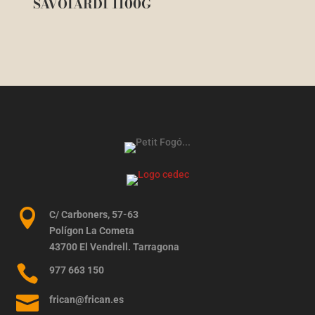
SAVOIARDI 1100G

C/ Carboners, 57-63
Polígon La Cometa
43700 El Vendrell. Tarragona

977 663 150

frican@frican.es