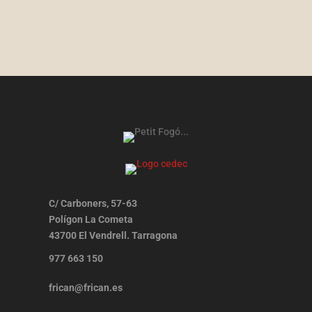
C/ Carboners, 57-63
Polígon La Cometa
43700 El Vendrell. Tarragona
977 663 150
frican@frican.es