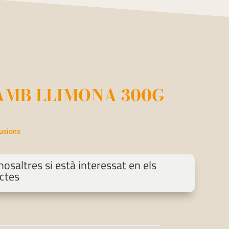
AMB LLIMONA 300G
fusions
osaltres si està interessat en els
ctes