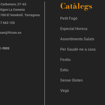
Catàlegs
 Carboners, 57-63
lígon La Cometa
700 El Vendrell. Tarragona
Petit Fogó
7 663 150
Especial Horeca
ican@frican.es
Assortiments Salats
x-nos
Per Gaudir-ne a casa
Festiu
Estiu
Sense Gluten
Vegá