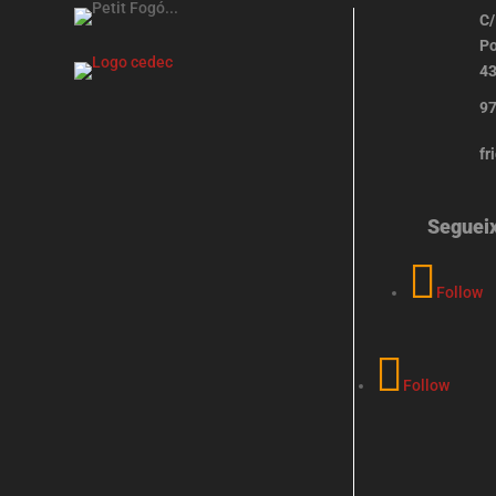
C/
Po
43
97
fr
Seguei
Follow
Follow