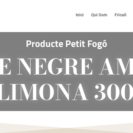
Inici
Qui Som
Fricañ
Producte Petit Fogó
E NEGRE A
LIMONA 30