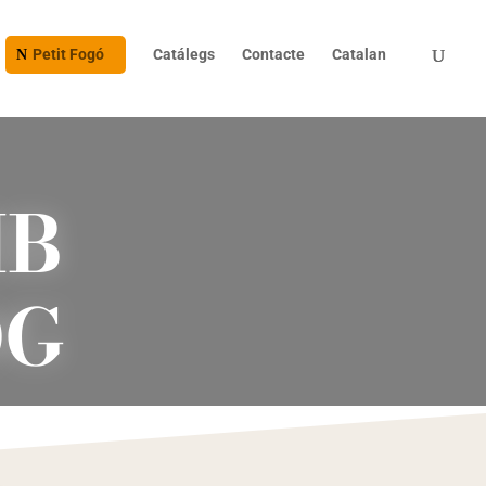
Petit Fogó
Catálegs
Contacte
Catalan
MB
0G