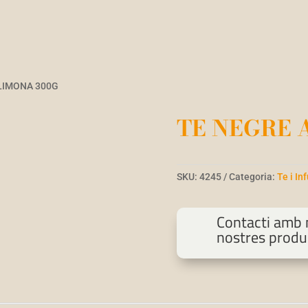
LIMONA 300G
TE NEGRE 
SKU:
4245
Categoria:
Te i In
Contacti amb n
nostres produ