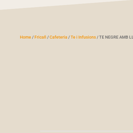
Home
/
Fricañ
/
Cafeteria
/
Te i Infusions
/ TE NEGRE AMB L