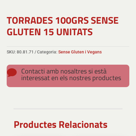
TORRADES 100GRS SENSE
GLUTEN 15 UNITATS
SKU:
80.81.71
Categoria:
Sense Gluten i Vegans
Contacti amb nosaltres si està

interessat en els nostres productes
Productes Relacionats