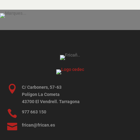

C/ Carboners, 57-63
Polígon La Cometa
43700 El Vendrell. Tarragona

977 663 150

frican@frican.es