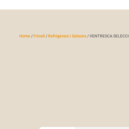
Home
/
Fricañ
/
Refrigerats i Salaons
/ VENTRESCA SELECC