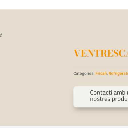
IÓ
VENTRESCA
Categories:
Fricañ
,
Refrigerat
Contacti amb n
nostres produ