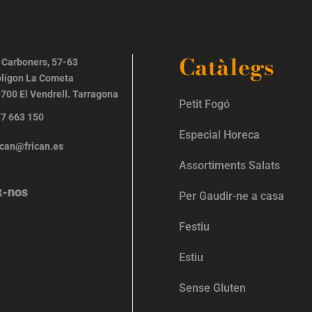
Catàlegs
 Carboners, 57-63
lígon La Cometa
700 El Vendrell. Tarragona
Petit Fogó
7 663 150
Especial Horeca
ican@frican.es
Assortiments Salats
x-nos
Per Gaudir-ne a casa
Festiu
Estiu
Sense Gluten