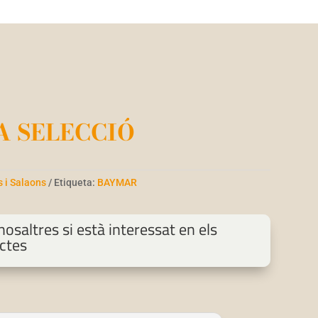
 SELECCIÓ
s i Salaons
Etiqueta:
BAYMAR
osaltres si està interessat en els
ctes