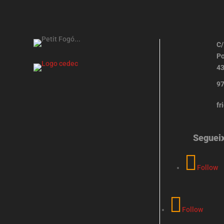
C/
Po
43
97
fr
Seguei
Follow
Follow