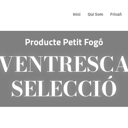
Inici
Qui Som
Fricañ
Producte Petit Fogó
VENTRESC
SELECCIÓ