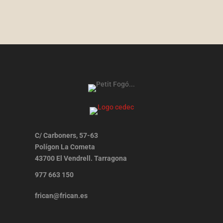
C/ Carboners, 57-63
Polígon La Cometa
43700 El Vendrell. Tarragona
977 663 150
frican@frican.es