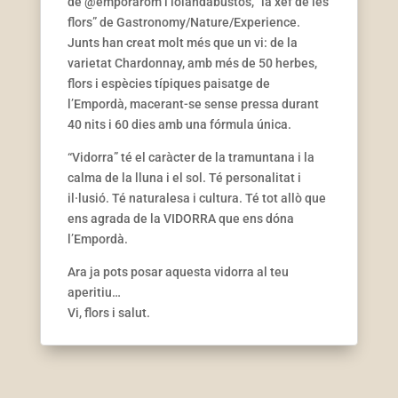
de @emporarom i iolandabustos, “la xef de les
flors” de Gastronomy/Nature/Experience.
Junts han creat molt més que un vi: de la
varietat Chardonnay, amb més de 50 herbes,
flors i espècies típiques paisatge de
l’Empordà, macerant-se sense pressa durant
40 nits i 60 dies amb una fórmula única.
“Vidorra” té el caràcter de la tramuntana i la
calma de la lluna i el sol. Té personalitat i
il·lusió. Té naturalesa i cultura. Té tot allò que
ens agrada de la VIDORRA que ens dóna
l’Empordà.
Ara ja pots posar aquesta vidorra al teu
aperitiu…
Vi, flors i salut.