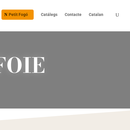
Petit Fogó
Catálegs
Contacte
Catalan
FOIE