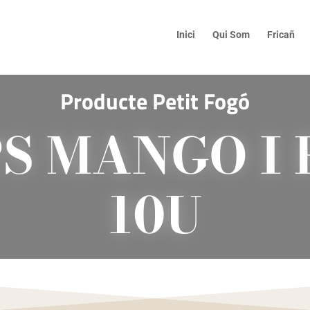
Inici
Qui Som
Fricañ
Producte
Petit Fogó
S MANGO I 
10U