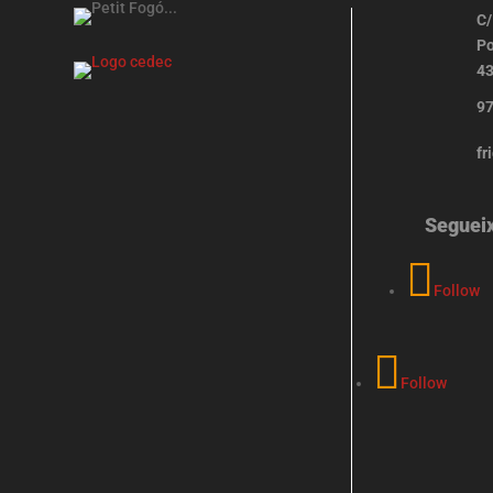
C/
Po
43
97
fr
Seguei
Follow
Follow