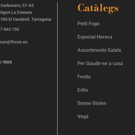
Catàlegs
 Carboners, 57-63
lígon La Cometa
700 El Vendrell. Tarragona
Petit Fogó
7 663 150
Especial Horeca
ican@frican.es
Assortiments Salats
x-nos
Per Gaudir-ne a casa
Festiu
Estiu
Sense Gluten
Vegá