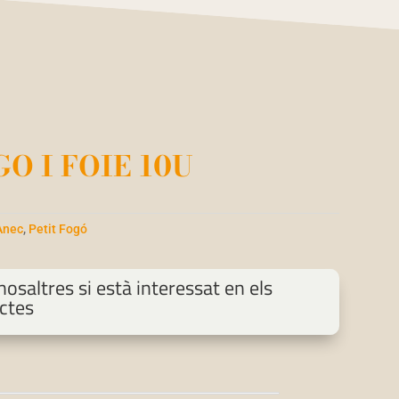
O I FOIE 10U
Ànec
,
Petit Fogó
osaltres si està interessat en els
ctes