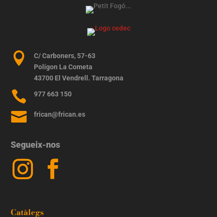

C/ Carboners, 57-63
Polígon La Cometa
43700 El Vendrell. Tarragona

977 663 150

frican@frican.es
Segueix-nos
Catàlegs