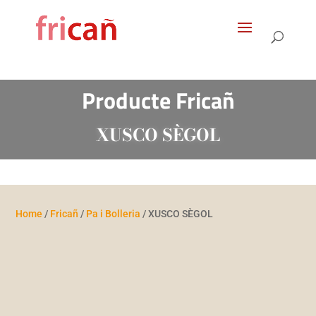
Products
search
Producte Fricañ
XUSCO SÈGOL
Home
/
Fricañ
/
Pa i Bolleria
/ XUSCO SÈGOL