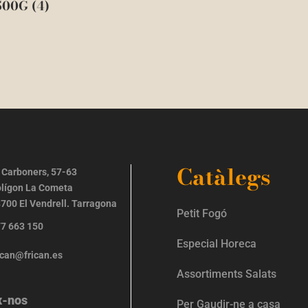
00G (4)
Catàlegs
 Carboners, 57-63
lígon La Cometa
700 El Vendrell. Tarragona
Petit Fogó
7 663 150
Especial Horeca
ican@frican.es
Assortiments Salats
x-nos
Per Gaudir-ne a casa