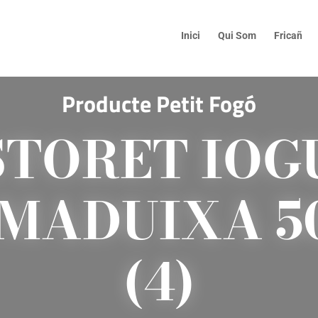
Inici
Qui Som
Fricañ
Producte Petit Fogó
STORET IOG
 MADUIXA 5
(4)