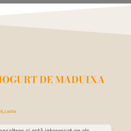
IOGURT DE MADUIXA
añ
,
Lactis
osaltres si està interessat en els