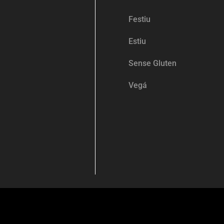
Festiu
Estiu
Sense Gluten
Vegá