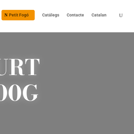
Petit Fogó
Catálegs
Contacte
Catalan
URT
00G