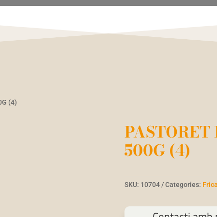
G (4)
PASTORET 
500G (4)
SKU:
10704
Categories:
Fric
Contacti amb n