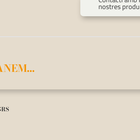
nostres produ
ANEM…
GRS