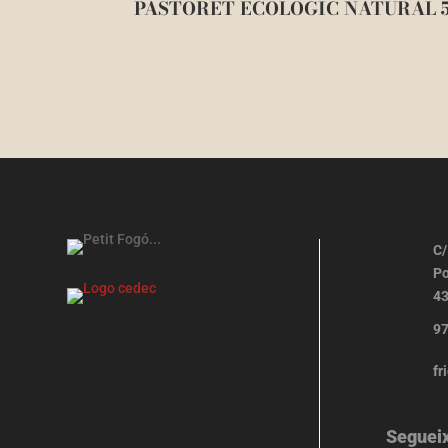
PASTORET ECOLÒGIC NATURAL 5
C/
Po
43
97
fr
Seguei