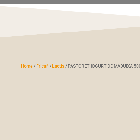
Home
/
Fricañ
/
Lactis
/ PASTORET IOGURT DE MADUIXA 500