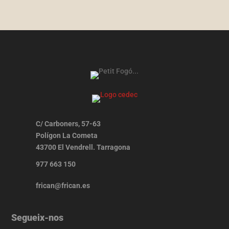
C/ Carboners, 57-63
Polígon La Cometa
43700 El Vendrell. Tarragona
977 663 150
frican@frican.es
Segueix-nos