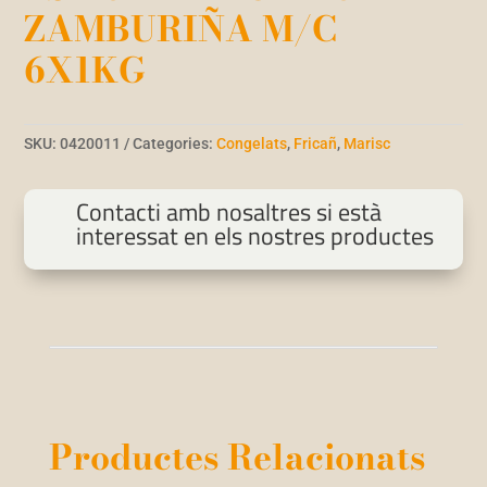
ZAMBURIÑA M/C
6X1KG
SKU:
0420011
Categories:
Congelats
,
Fricañ
,
Marisc
Contacti amb nosaltres si està
interessat en els nostres productes
Productes Relacionats