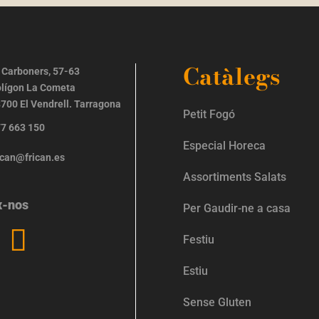
Catàlegs
 Carboners, 57-63
lígon La Cometa
700 El Vendrell. Tarragona
Petit Fogó
7 663 150
Especial Horeca
ican@frican.es
Assortiments Salats
x-nos
Per Gaudir-ne a casa
Festiu
Estiu
Sense Gluten