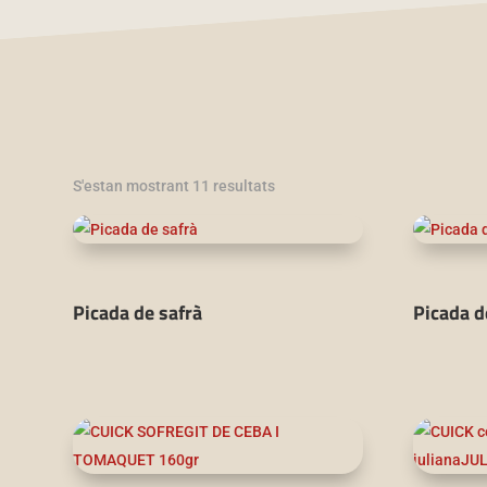
Ordenat
S'estan mostrant 11 resultats
per
més
recent
Picada de safrà
Picada d